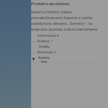
Produkto aprašymas:
Sukurtos lėtiems rytams,
pasivaikščiojimams basomis ir saulės
pripildytoms dienoms. „Serenity“ – tai
lengvumo jausmas, lydintis kiekviename
gyvenimo žingsnyje.
Informacija Ir
Tinkamumas
Audinys /
Priežiūra
Dydžių
Lentelė
Siuntimas Ir
Grąžinimas
Raskite
Mus