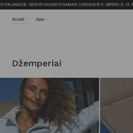
 PALANGOJE - MUDVII VASAROS NAMAI
S. DARIAUS IR S. GIRĖNO G. 13, 
Atrask
Apie
Džemperiai