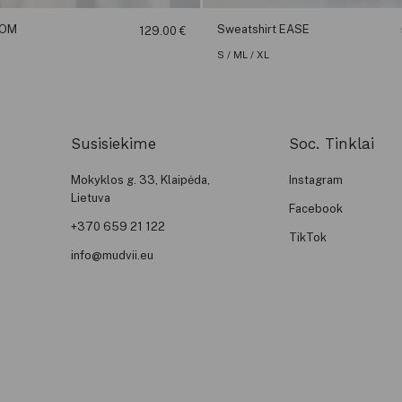
OOM
Sweatshirt EASE
129.00
€
S / M
L / XL
Susisiekime
Soc. Tinklai
Mokyklos g. 33, Klaipėda,
Instagram
Lietuva
Facebook
+370 659 21 122
TikTok
info@mudvii.eu