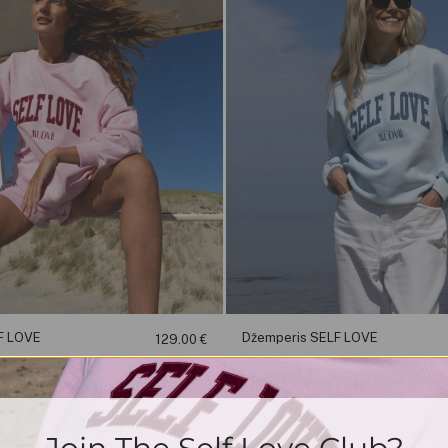
F LOVE
Džemperis SELF LOVE
129.00
€
S / M
L / XL