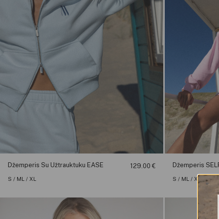
Džemperis Su Užtrauktuku EASE
Džemperis SEL
129.00
€
S / M
L / XL
S / M
L / XL