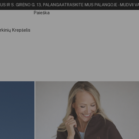
S IR S. GIRĖNO G. 13, PALANGA
ATRASKITE MUS PALANGOJE - MUDVII VA
Paieška
rkinių Krepšelis