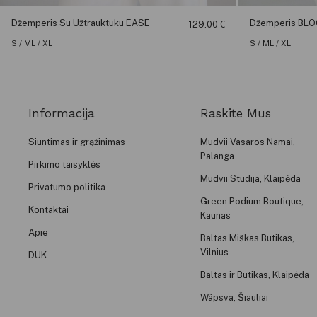
Džemperis Su Užtrauktuku EASE
Džemperis BL
129.00
€
S / M
L / XL
S / M
L / XL
Informacija
Raskite Mus
Siuntimas ir grąžinimas​
Mudvii Vasaros Namai,
Palanga
Pirkimo taisyklės
Mudvii Studija, Klaipėda
Privatumo politika
Green Podium Boutique,
Kontaktai
Kaunas
Apie
Baltas Miškas Butikas,
Vilnius
DUK
Baltas ir Butikas, Klaipėda
Wãpsva, Šiauliai