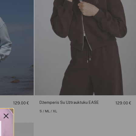
Džemperis Su Užtrauktuku EASE
129.00
€
129.00
€
S / M
L / XL