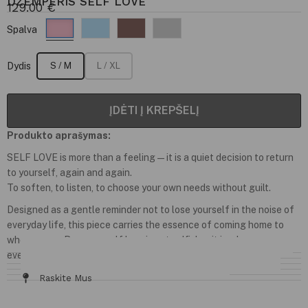
DŽEMPERIS SELF LOVE
129.00
€
Spalva
Dydis
S / M
L / XL
ĮDĖTI Į KREPŠELĮ
Produkto aprašymas:
SELF LOVE is more than a feeling — it is a quiet decision to return
to yourself, again and again.
To soften, to listen, to choose your own needs without guilt.
Designed as a gentle reminder not to lose yourself in the noise of
everyday life, this piece carries the essence of coming home to
who you are. Because self love is not selfish — it is where
everything begins.
Informacija Ir Tinkamumas
Audinys / Priežiūra
Dydžių Lentelė
Siuntimas Ir Grąžinimas
Raskite Mus