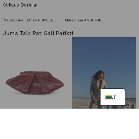
Stiliaus Deriniai
Velvetinės Kelnės HUMBLE
Marškiniai AMBITION
Jums Taip Pat Gali Patikti
LT