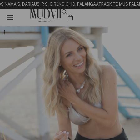
S NAMAI
S. DARIAUS IR S. GIRĖNO G. 13, PALANGA
ATRASKITE MUS PALANG