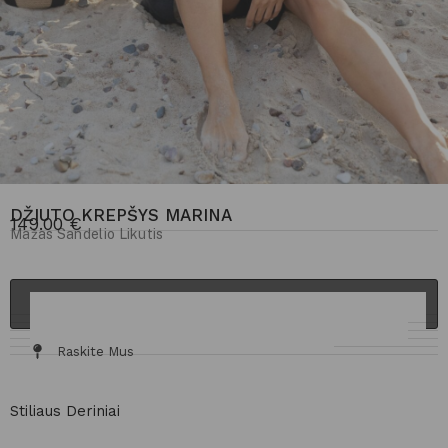
DŽIUTO KREPŠYS MARINA
149.00
€
Mažas Sandelio Likutis
ĮDĖTI Į KREPŠELĮ
Informacija Ir Tinkamumas
Audinys / Priežiūra
Dydžių Lentelė
Siuntimas Ir Grąžinimas
Raskite Mus
Stiliaus Deriniai