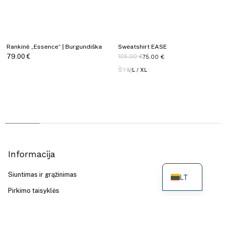
Rankinė „Essence“ | Burgundiška
Sweatshirt EASE
79.00
€
105.00
€
75.00
€
S / M
L / XL
Informacija
Siuntimas ir grąžinimas​
LT
Pirkimo taisyklės
Privatumo politika
Kontaktai