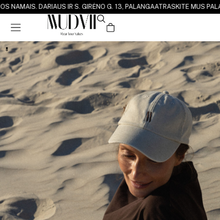
OS NAMAI
S. DARIAUS IR S. GIRĖNO G. 13, PALANGA
ATRASKITE MUS PALAN