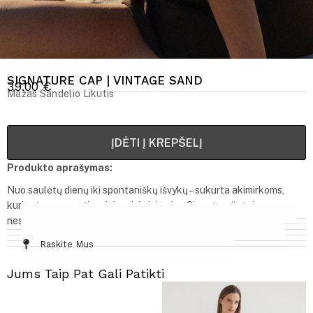
SIGNATURE CAP | VINTAGE SAND
39.00
€
Mažas Sandelio Likutis
ĮDĖTI Į KREPŠELĮ
Produkto aprašymas:
Nuo saulėtų dienų iki spontaniškų išvykų – sukurta akimirkoms,
kurios tampa gražiausiais prisiminimais. „Signature“ – tai
nesenstančios MUDVII dvasios atspindys.
Informacija Ir Tinkamumas
Audinys / Priežiūra
Dydžių Lentelė
Siuntimas Ir Grąžinimas
Raskite Mus
Jums Taip Pat Gali Patikti