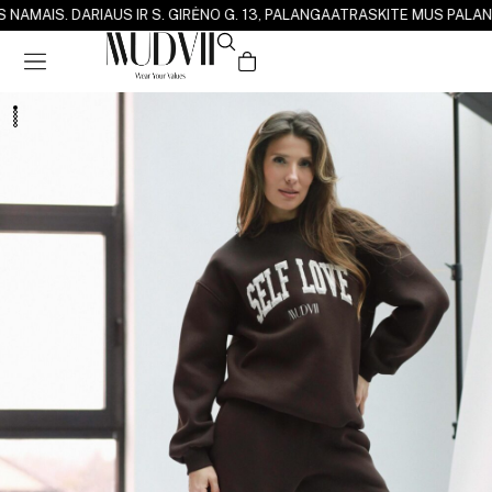
 NAMAI
S. DARIAUS IR S. GIRĖNO G. 13, PALANGA
ATRASKITE MUS PALANG