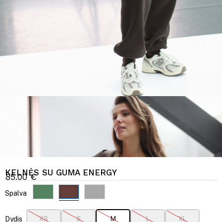
KELNĖS SU GUMA ENERGY
85.00
€
Spalva
Dydis
XS
S
M
L
XL