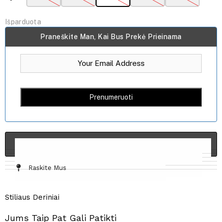
Išparduota
Praneškite Man, Kai Bus Prekė Prieinama
ĮDĖTI Į KREPŠELĮ
Informacija Ir Tinkamumas
Audinys / Priežiūra
Dydžių Lentelė
Siuntimas Ir Grąžinimas
Raskite Mus
Stiliaus Deriniai
Jums Taip Pat Gali Patikti