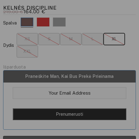
KELNĖS DISCIPLINE
164.00
€
219.00
€
Spalva
XS
S
M
L
XL
Dydis
XXL
Išparduota
Praneškite Man, Kai Bus Prekė Prieinama