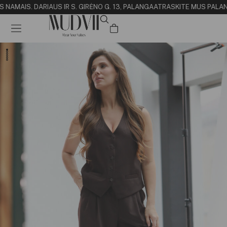
S NAMAI
S. DARIAUS IR S. GIRĖNO G. 13, PALANGA
ATRASKITE MUS PALANG