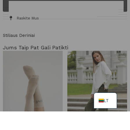
ĮDĖTI Į KREPŠELĮ
Informacija Ir Tinkamumas
Audinys / Priežiūra
Dydžių Lentelė
Siuntimas Ir Grąžinimas
Raskite Mus
Stiliaus Deriniai
Jums Taip Pat Gali Patikti
LT