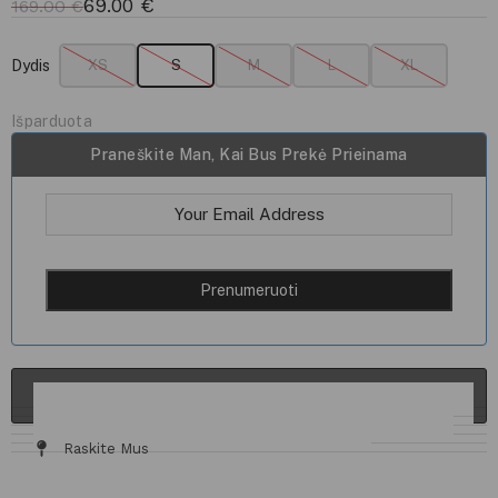
69.00
€
169.00
€
Dydis
XS
S
M
L
XL
Išparduota
Praneškite Man, Kai Bus Prekė Prieinama
ĮDĖTI Į KREPŠELĮ
Informacija Ir Tinkamumas
Audinys / Priežiūra
Dydžių Lentelė
Siuntimas Ir Grąžinimas
Raskite Mus