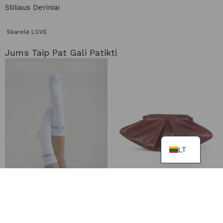
Stiliaus Deriniai
Skarelė LOVE
Jums Taip Pat Gali Patikti
LT