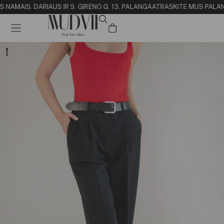
S NAMAI
S. DARIAUS IR S. GIRĖNO G. 13, PALANGA
ATRASKITE MUS PALANG